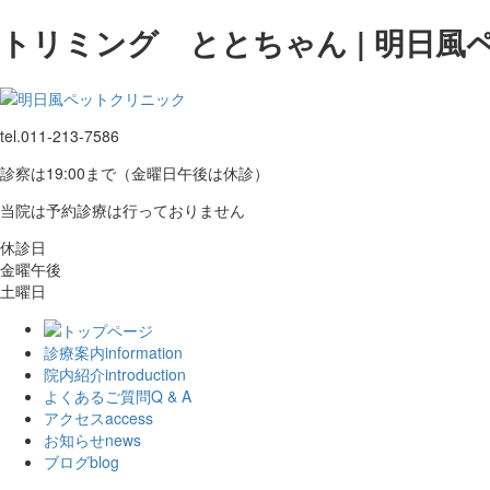
トリミング ととちゃん | 明日風
tel.
011-213-7586
診察は19:00まで（金曜日午後は休診）
当院は予約診療は行っておりません
休診日
金曜午後
土曜日
診療案内
information
院内紹介
introduction
よくあるご質問
Q & A
アクセス
access
お知らせ
news
ブログ
blog