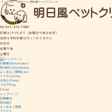
トリミング ペロちゃん | 明日風ペットクリニック
tel.
011-213-7586
診察は19:00まで（金曜日午後は休診）
当院は予約診療は行っておりません
休診日
金曜午後
土曜日
診療案内
information
院内紹介
introduction
よくあるご質問
Q & A
アクセス
access
お知らせ
news
ブログ
blog
Close
トップページ
診療案内
院内紹介
よくあるご質問
アクセス