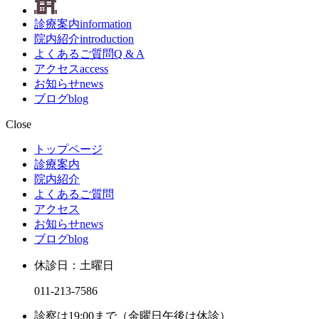
診療案内
information
院内紹介
introduction
よくあるご質問
Q & A
アクセス
access
お知らせ
news
ブログ
blog
Close
トップページ
診療案内
院内紹介
よくあるご質問
アクセス
お知らせ
news
ブログ
blog
休診日：土曜日
011-213-7586
診察は19:00まで（金曜日午後は休診）