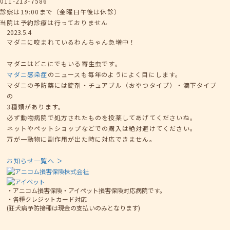
011-213-7586
診察は19:00まで（金曜日午後は休診）
当院は予約診療は行っておりません
2023.5.4
マダニに咬まれているわんちゃん急増中！
マダニはどこにでもいる寄生虫です。
マダニ感染症
のニュースも毎年のようによく目にします。
マダニの予防薬には錠剤・チュアブル（おやつタイプ）・滴下タイプ
の
3種類があります。
必ず動物病院で処方されたものを投薬してあげてくださいね。
ネットやペットショップなどでの購入は絶対避けてください。
万が一動物に副作用が出た時に対応できません。
お知らせ一覧へ ＞
・アニコム損害保険・アイペット損害保険対応病院です。
・各種クレジットカード対応
(狂犬病予防接種は現金の支払いのみとなります)