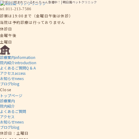
マダニに咬まれているわんちゃん急増中！ | 明日風ペットクリニック
tel.
011-213-7586
診察は19:00まで（金曜日午後は休診）
当院は予約診療は行っておりません
休診日
金曜午後
土曜日
診療案内
information
院内紹介
introduction
よくあるご質問
Q & A
アクセス
access
お知らせ
news
ブログ
blog
Close
トップページ
診療案内
院内紹介
よくあるご質問
アクセス
お知らせ
news
ブログ
blog
休診日：土曜日