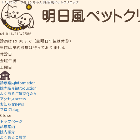
トリミング シフォンちゃん | 明日風ペットクリニック
tel.
011-213-7586
診察は19:00まで（金曜日午後は休診）
当院は予約診療は行っておりません
休診日
金曜午後
土曜日
診療案内
information
院内紹介
introduction
よくあるご質問
Q & A
アクセス
access
お知らせ
news
ブログ
blog
Close
トップページ
診療案内
院内紹介
よくあるご質問