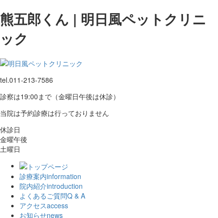
熊五郎くん | 明日風ペットクリニ
ック
tel.
011-213-7586
診察は19:00まで（金曜日午後は休診）
当院は予約診療は行っておりません
休診日
金曜午後
土曜日
診療案内
information
院内紹介
introduction
よくあるご質問
Q & A
アクセス
access
お知らせ
news