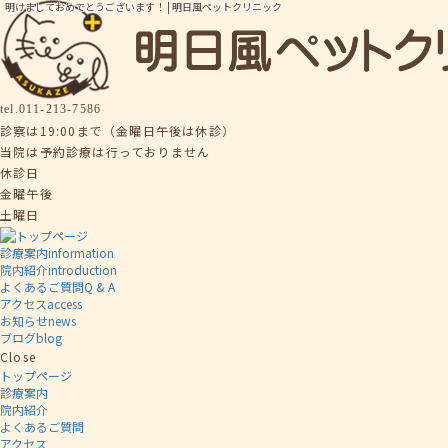
明けましておめでとうございます！ | 明日風ペットクリニック
tel.
011-213-7586
診察は19:00まで（金曜日午後は休診）
当院は予約診療は行っておりません
休診日
金曜午後
土曜日
診療案内
information
院内紹介
introduction
よくあるご質問
Q & A
アクセス
access
お知らせ
news
ブログ
blog
Close
トップページ
診療案内
院内紹介
よくあるご質問
アクセス