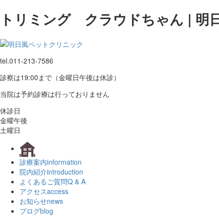
トリミング クラウドちゃん | 
tel.
011-213-7586
診察は19:00まで（金曜日午後は休診）
当院は予約診療は行っておりません
休診日
金曜午後
土曜日
診療案内
information
院内紹介
introduction
よくあるご質問
Q & A
アクセス
access
お知らせ
news
ブログ
blog