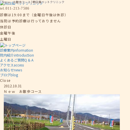
Ｎｅｗ お散歩コース | 明日風ペットクリニック
tel.
011-213-7586
診察は19:00まで（金曜日午後は休診）
当院は予約診療は行っておりません
休診日
金曜午後
土曜日
診療案内
information
院内紹介
introduction
よくあるご質問
Q & A
アクセス
access
お知らせ
news
ブログ
blog
Close
2012.10.31
Ｎｅｗ お散歩コース